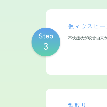
仮マウスピー
Step
不快症状が咬合由来
3
型取り