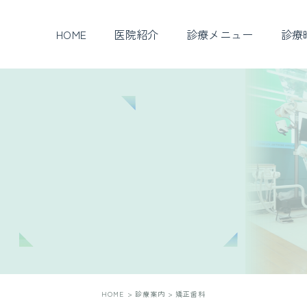
HOME
医院紹介
診療メニュー
診療
診療理念・コンセプト
診療メニュー一覧
院長紹介
一般歯科
設備紹介
入れ歯治療
院内紹介
矯正歯科
当院の感染対策
審美治療・ホワイトニ
ング
HOME
診療案内
矯正歯科