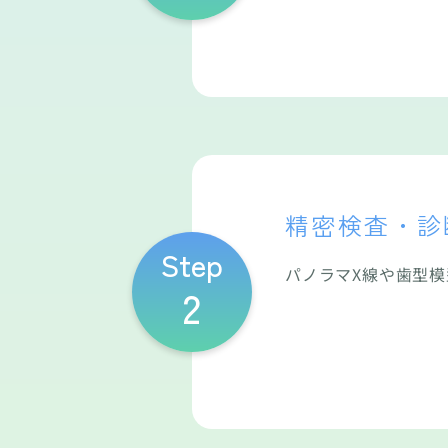
精密検査・診
Step
パノラマX線や歯型
2